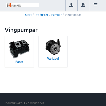
Start
/
Produkter
/
Pumpar
/
Vingpumpar
Vingpumpar
Variabel
Fasta
Industrihydraulik Sweden AB