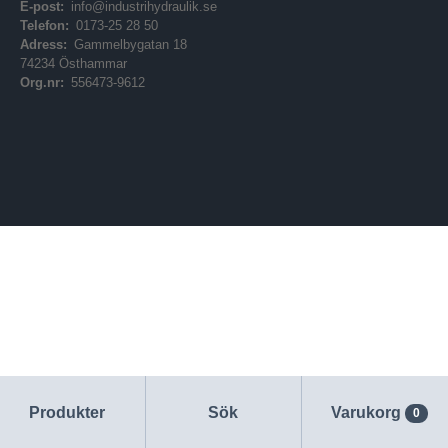
E-post:
info@industrihydraulik.se
Telefon:
0173-25 28 50
Adress:
Gammelbygatan 18
74234 Östhammar
Org.nr:
556473-9612
Produkter
Sök
Varukorg
0