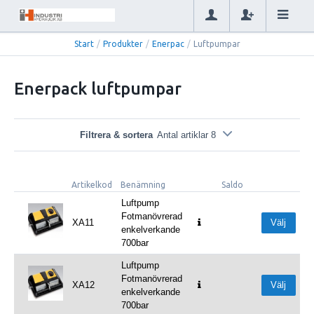
Start
/
Produkter
/
Enerpac
/
Luftpumpar
Enerpack luftpumpar
Filtrera & sortera
Antal artiklar 8
Artikelkod
Benämning
Saldo
Luftpump
Fotmanövrerad
XA11
Välj
enkelverkande
700bar
Luftpump
Fotmanövrerad
XA12
Välj
enkelverkande
700bar