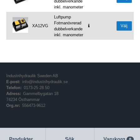
dubbelverkande
inkl. manometer
Luftpump
Fotmanövrerad
XA12VG
Välj
dubbelverkande
inkl. manometer
Industrihydraulik Sweden AB
E-post:
info@industrihydraulik.se
Telefon:
0173-25 28 50
Adress:
Gammelbygatan 18
74234 Östhammar
Org.nr:
556473-9612
Produkter
Sök
Varukorg
0