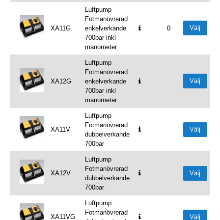
Luftpump
Fotmanövrerad
Välj
XA11G
enkelverkande
0
700bar inkl
manometer
Luftpump
Fotmanövrerad
Välj
XA12G
enkelverkande
700bar inkl
manometer
Luftpump
Fotmanövrerad
XA11V
Välj
dubbelverkande
700bar
Luftpump
Fotmanövrerad
XA12V
Välj
dubbelverkande
700bar
Luftpump
Fotmanövrerad
XA11VG
Välj