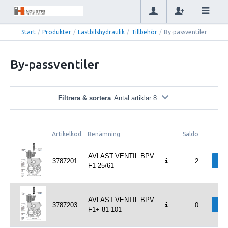
Start
/
Produkter
/
Lastbilshydraulik
/
Tillbehör
/
By-passventiler
By-passventiler
Filtrera & sortera
Antal artiklar 8
Artikelkod
Benämning
Saldo
AVLAST.VENTIL BPV.
Väl
3787201
2
F1-25/61
AVLAST.VENTIL BPV.
Väl
3787203
0
F1+ 81-101