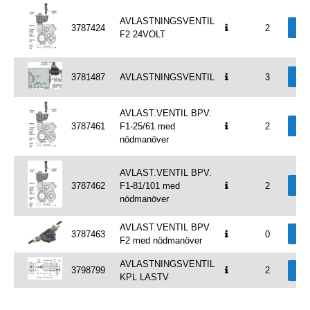
AVLASTNINGSVENTIL
Väl
3787424
2
F2 24VOLT
Väl
3781487
AVLASTNINGSVENTIL
3
AVLAST.VENTIL BPV.
Väl
3787461
F1-25/61 med
2
nödmanöver
AVLAST.VENTIL BPV.
Väl
3787462
F1-81/101 med
2
nödmanöver
AVLAST.VENTIL BPV.
Väl
3787463
0
F2 med nödmanöver
AVLASTNINGSVENTIL
3798799
2
Väl
KPL LASTV