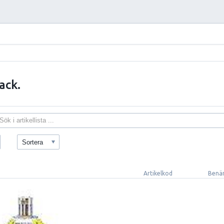
ack.
Sortera
Artikelkod
Benä