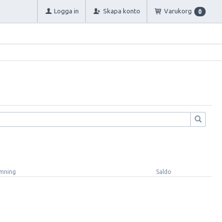
Logga in
Skapa konto
Varukorg
0
mning
Saldo