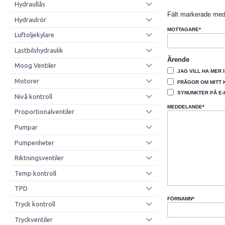
Hydraullås
Fält markerade med 
Hydraulrör
MOTTAGARE
*
Luftoljekylare
Lastbilshydraulik
Ärende
Moog Ventiler
JAG VILL HA MER 
Motorer
FRÅGOR OM MITT
SYNUNKTER PÅ E-
Nivå kontroll
MEDDELANDE
*
Proportionalventiler
Pumpar
Pumpenheter
Riktningsventiler
Temp kontroll
TPD
FÖRNAMN
*
Tryck kontroll
Tryckventiler