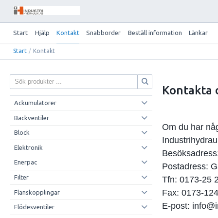
Start
Hjälp
Kontakt
Snabborder
Beställ information
Länkar
Start
/
Kontakt
Kontakta 
Ackumulatorer
Backventiler
Om du har någ
Block
Industrihydra
Elektronik
Besöksadress
Enerpac
Postadress: 
Filter
Tfn: 0173-25 
Fax: 0173-124
Flänskopplingar
E-post: info@i
Flödesventiler