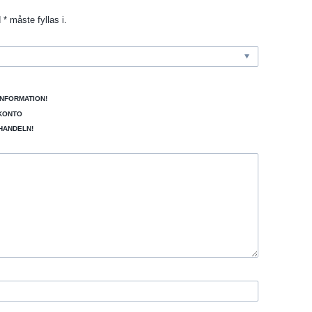
* måste fyllas i.
INFORMATION!
 KONTO
HANDELN!