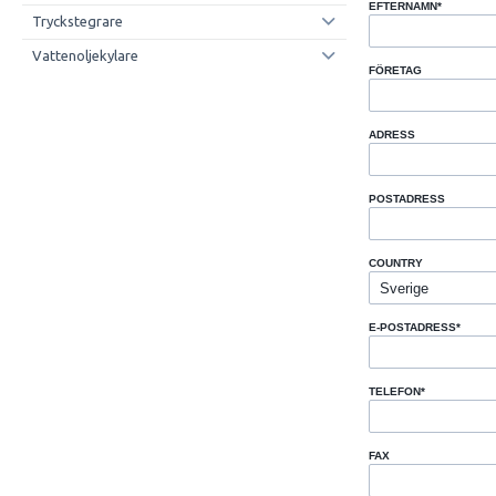
EFTERNAMN
*
Tryckstegrare
Vattenoljekylare
FÖRETAG
ADRESS
POSTADRESS
COUNTRY
E-POSTADRESS
*
TELEFON
*
FAX