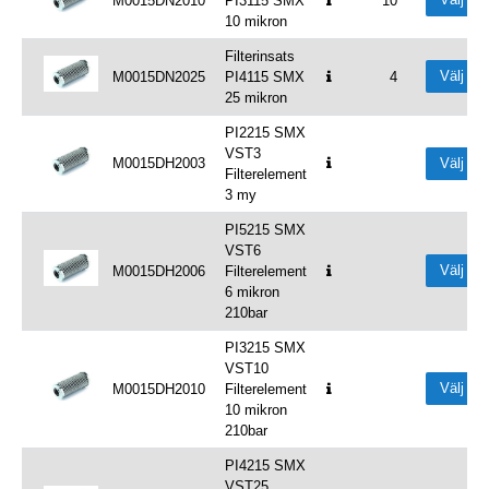
M0015DN2010
PI3115 SMX
10
10 mikron
Filterinsats
Välj
M0015DN2025
PI4115 SMX
4
25 mikron
PI2215 SMX
VST3
M0015DH2003
Välj
Filterelement
3 my
PI5215 SMX
VST6
Välj
M0015DH2006
Filterelement
6 mikron
210bar
PI3215 SMX
VST10
Välj
M0015DH2010
Filterelement
10 mikron
210bar
PI4215 SMX
VST25