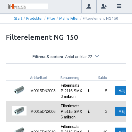
Start
/
Produkter
/
Filter
/
Mahle Filter
/
Filterelement NG 150
Filterelement NG 150
Filtrera & sortera
Antal artiklar 22
Artikelkod
Benämning
Saldo
Filterinsats
Välj
M0015DN2003
PI2115 SMX
5
3 mikron
Filterinsats
Välj
M0015DN2006
PI5115 SMX
3
6 mikron
Filterinsats
Välj