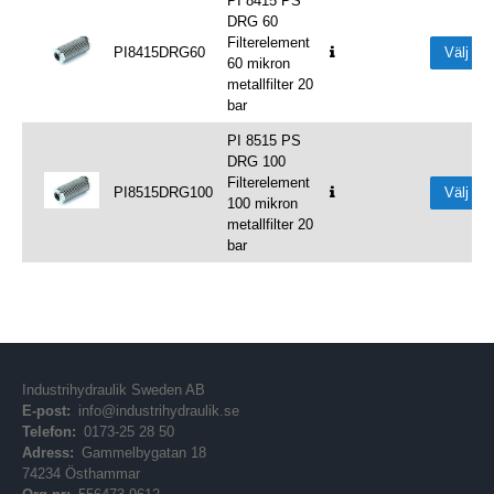
PI 8415 PS
DRG 60
Filterelement
PI8415DRG60
Välj
60 mikron
metallfilter 20
bar
PI 8515 PS
DRG 100
Filterelement
PI8515DRG100
Välj
100 mikron
metallfilter 20
bar
Industrihydraulik Sweden AB
E-post:
info@industrihydraulik.se
Telefon:
0173-25 28 50
Adress:
Gammelbygatan 18
74234 Östhammar