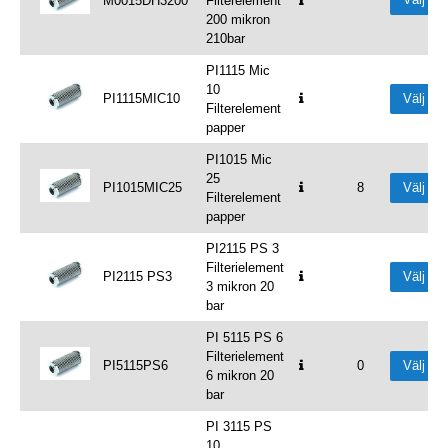
M0015DH3200
Filterelement
200 mikron
210bar
PI1115 Mic
10
PI1115MIC10
Välj
Filterelement
papper
PI1015 Mic
25
PI1015MIC25
8
Välj
Filterelement
papper
PI2115 PS 3
Filterielement
PI2115 PS3
Välj
3 mikron 20
bar
PI 5115 PS 6
Filterielement
PI5115PS6
0
Välj
6 mikron 20
bar
PI 3115 PS
10