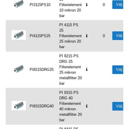
Välj
PI3115PS10
Filterielement
0
10 mikron 20
bar
PI 4115 PS
25
Välj
PI4115PS25
Filterielement
0
25 mikron 20
bar
PI 8215 PS
DRG 25
Filterelement
PI8215DRG25
Välj
25 mikron
metallfilter 20
bar
PI 8315 PS
DRG 40
Filterelement
PI8315DRG40
Välj
40 mikron
metallfilter 20
bar