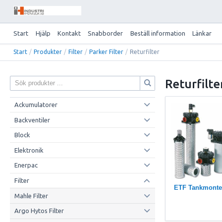
Start
Hjälp
Kontakt
Snabborder
Beställ information
Länkar
Start
/
Produkter
/
Filter
/
Parker Filter
/
Returfilter
Returfilte
Ackumulatorer
Backventiler
Block
Elektronik
Enerpac
Filter
ETF Tankmonte
Mahle Filter
Argo Hytos Filter