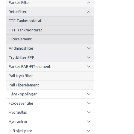
Parker Filter
Returfilter
ETF Tankmonterat
TTF Tankmonterat
Filterelement
Andningsfilter
Tryckfilter EPF
Parker PAR-FIT element
Pall tryckfilter
Pall Filterelement
Flänskopplingar
Flödesventiler
Hydraullås
Hydraulrör
Luftoljekylare