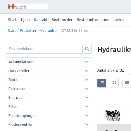
Start
Hjälp
Kontakt
Snabborder
Beställ information
Länkar
Start
/
Produkter
/
Hydraulrör
/
ST52.4 Cr 6 free
Hydraulik
Ackumulatorer
Antal artiklar
31
Backventiler
Block
Elektronik
Enerpac
Filter
Flänskopplingar
Flödesventiler