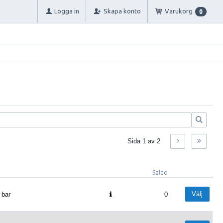
Logga in
Skapa konto
Varukorg
0
Sida
1
av
2
Saldo
Välj
 bar
0