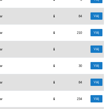
Välj
ar
84
Välj
ar
210
Välj
ar
Välj
ar
30
Välj
ar
84
Välj
ar
234