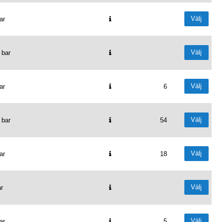
Välj
ar
Välj
 bar
Välj
ar
6
Välj
 bar
54
Välj
ar
18
Välj
r
Välj
ar
5