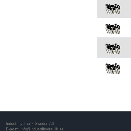
Industrihydraulik Sweden AB
E-post:
info@industrihydraulik.se