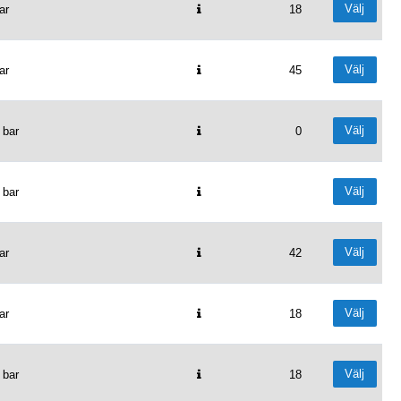
Välj
ar
18
Välj
ar
45
Välj
 bar
0
Välj
 bar
Välj
ar
42
Välj
ar
18
Välj
 bar
18